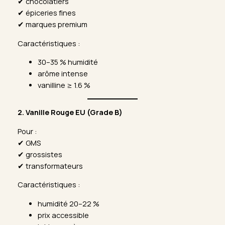
✔ chocolatiers
✔ épiceries fines
✔ marques premium
Caractéristiques :
30–35 % humidité
arôme intense
vanilline ≥ 1.6 %
2. Vanille Rouge EU (Grade B)
Pour :
✔ GMS
✔ grossistes
✔ transformateurs
Caractéristiques :
humidité 20–22 %
prix accessible