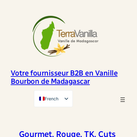
Aller
au
contenu
Votre fournisseur B2B en Vanille
Bourbon de Madagascar
French
English
Gourmet, Rouge, TK, Cuts