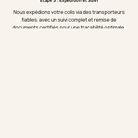
Étape 3 : Expédition et Suivi
Nous expédions votre colis via des transporteurs
fiables, avec un suivi complet et remise de
documents certifiés pour une traçabilité optimale.
Cliquez ici pour nous contacter
Standards et contrôle qualité
Processus de sélection, contrôles à réception,
documentation lot et traçabilité : un cadre
qualité conçu pour répondre aux exigences
B2B