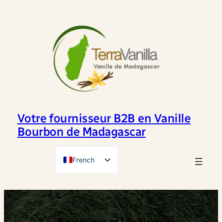
Aller
au
contenu
Votre fournisseur B2B en Vanille
Bourbon de Madagascar
French
English
Logistique et Livraison