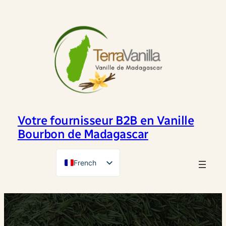
Aller
au
contenu
Votre fournisseur B2B en Vanille
Bourbon de Madagascar
French
English
À propos